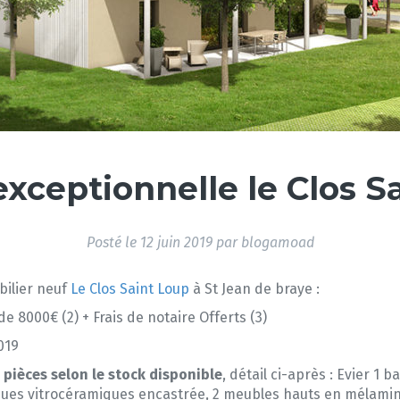
xceptionnelle le Clos S
Posté le
12 juin 2019
par
blogamoad
bilier neuf
Le Clos Saint Loup
à St Jean de braye :
 8000€ (2) + Frais de notaire Offerts (3)
019
 pièces selon le stock disponible
, détail ci-après : Evier 1
ctriques vitrocéramiques encastrée, 2 meubles hauts en mélami