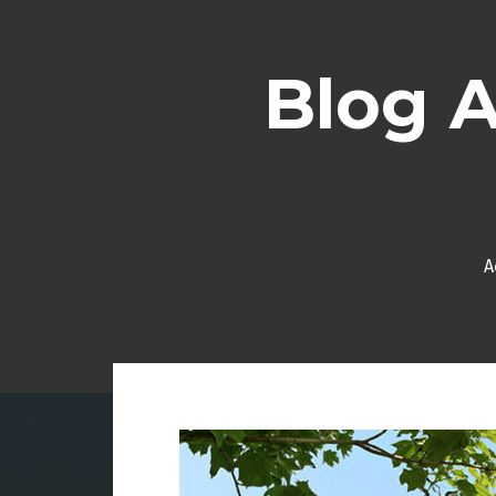
Aller
au
contenu
Blog 
A