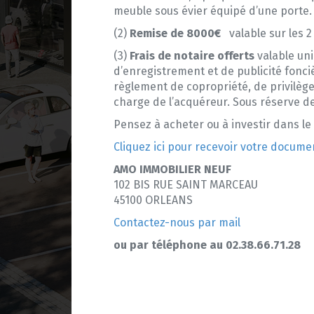
meuble sous évier équipé d’une porte. 
(2)
Remise de 8000€
valable sur les 2 
(3)
Frais de notaire offerts
valable un
d’enregistrement et de publicité fonciè
règlement de copropriété, de privilège 
charge de l’acquéreur. Sous réserve de
Pensez à acheter ou à investir dans l
Cliquez ici pour recevoir votre docume
AMO IMMOBILIER NEUF
102 BIS RUE SAINT MARCEAU
45100 ORLEANS
Contactez-nous par mail
ou par téléphone au 02.38.66.71.28