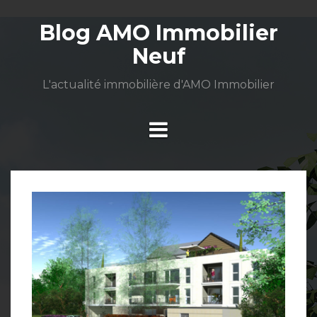
Aller
au
Blog AMO Immobilier
contenu
Neuf
L'actualité immobilière d'AMO Immobilier