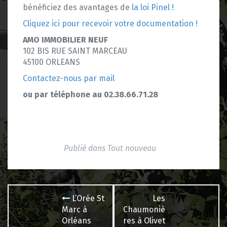
bénéficiez des avantages de
la loi Pinel !
Cliquez ici pour r
ecevoir votre documentation !
AMO IMMOBILIER NEUF
102 BIS RUE SAINT MARCEAU
45100 ORLEANS
Contactez-nous par mail
ou par téléphone au 02.38.66.71.28
Publié dans
Tout nouveau
Navigation
L’Orée St
Les
des
Marc à
Chaumoniè
Orléans
res à Olivet
articles