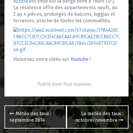
Azzura
est situé sur la berge nord à Tours (37).
La résidence offre des appartements neufs, du
2 au 4 pièces, prolongés de balcons, loggias et
terrasses, proche de toutes les commodités.
Visionnez notre vidéo sur
Youtube
!
Publié dans
Tout nouveau
Navigation
Météo des taux :
La météo des taux :
des
septembre 2014
octobre/novembre
articles