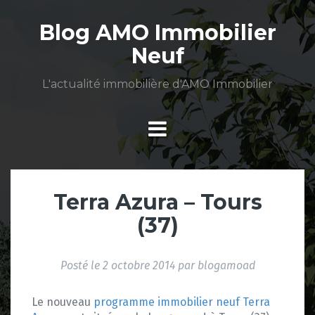
Aller
au
Blog AMO Immobilier
contenu
Neuf
L'actualité immobilière d'AMO Immobilier
Terra Azura – Tours
(37)
Posté le
2 octobre 2014
par
blogamoad
Le nouveau
programme immobilier neuf Terra