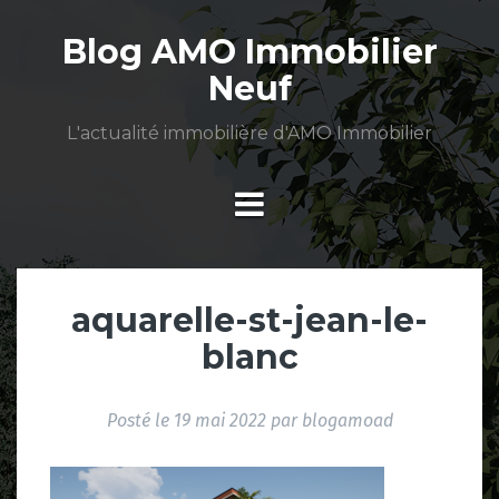
Aller
au
Blog AMO Immobilier
contenu
Neuf
L'actualité immobilière d'AMO Immobilier
aquarelle-st-jean-le-
blanc
Posté le
19 mai 2022
par
blogamoad