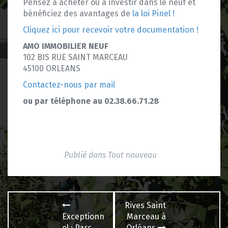
Pensez à acheter ou à investir dans le neuf et
bénéficiez des avantages de
la loi Pinel !
Cliquez ici pour recevoir votre documentation !
AMO IMMOBILIER NEUF
102 BIS RUE SAINT MARCEAU
45100 ORLEANS
Contactez-nous par mail
ou par téléphone au 02.38.66.71.28
Publié dans
Tout nouveau
Navigation
Rives Saint
des
Exceptionn
Marceau à
el : Parc
Orléans