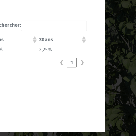
chercher:
ns
30ans
0%
2,25%
❮
1
❯