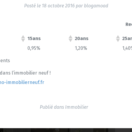
Posté le
18 octobre 2016
par
blogamoad
Re
15ans
20ans
25a
0,95%
1,20%
1,4
ments
 dans l’immobilier neuf !
o-immobilierneuf.fr
Publié dans
Immobilier