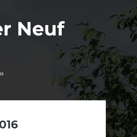
r Neuf
us
016