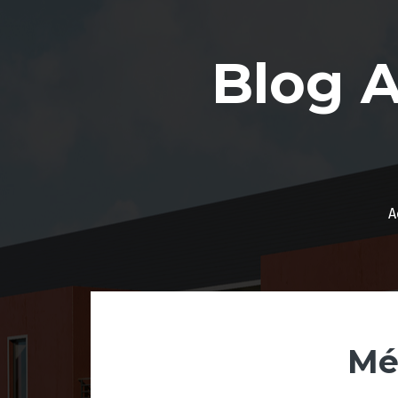
Aller
au
contenu
Blog 
A
Mé