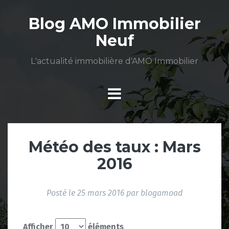
Aller
au
Blog AMO Immobilier
contenu
Neuf
L'actualité immobilière d'AMO Immobilier
Météo des taux : Mars
2016
Posté le
25 mars 2016
par
blogamoad
Afficher
éléments