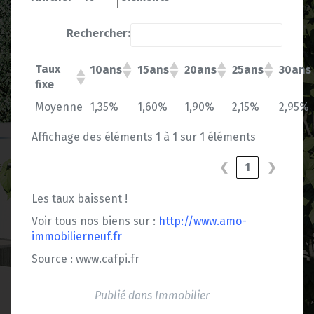
Rechercher:
Taux
10ans
15ans
20ans
25ans
30ans
fixe
Moyenne
1,35%
1,60%
1,90%
2,15%
2,95%
Affichage des éléments 1 à 1 sur 1 éléments
❮
1
❯
Les taux baissent !
Voir tous nos biens sur :
http://www.amo-
immobilierneuf.fr
Source : www.cafpi.fr
Publié dans
Immobilier