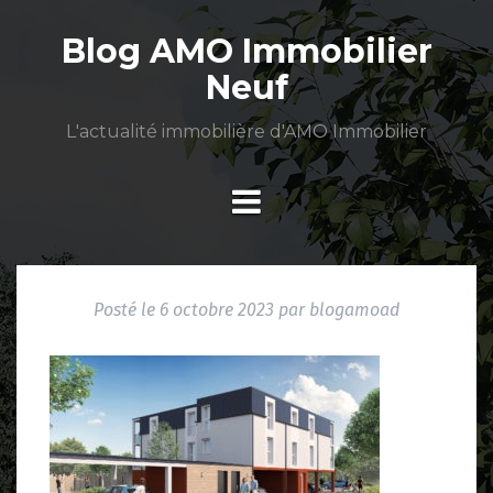
Aller
au
Blog AMO Immobilier
contenu
Neuf
L'actualité immobilière d'AMO Immobilier
Posté le
6 octobre 2023
par
blogamoad