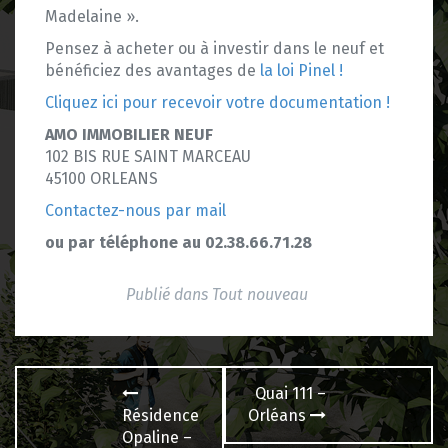
Madelaine ».
Pensez à acheter ou à investir dans le neuf et
bénéficiez des avantages de
la loi Pinel !
Cliquez ici pour recevoir votre documentation !
AMO IMMOBILIER NEUF
102 BIS RUE SAINT MARCEAU
45100 ORLEANS
Contactez-nous par mail
ou par téléphone au 02.38.66.71.28
Publié dans
Tout nouveau
Navigation
Quai 111 –
des
Résidence
Orléans
Opaline –
articles