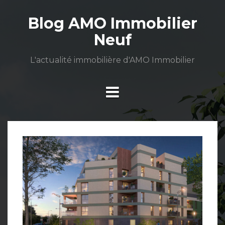
Aller
au
Blog AMO Immobilier
contenu
Neuf
L'actualité immobilière d'AMO Immobilier