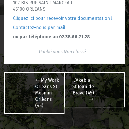
102 BIS RUE SAINT MARCEAU
45100 ORLEANS
Cliquez ici pour recevoir votre documentation !
Contactez-nous par mail
ou par téléphone au 02.38.66.71.28
Publié dans
Non classé
Navigation
My Work
L’Akebia –
des
Orléans St
St Jean de
Mesmin –
Braye (45)
articles
Orléans
(45)