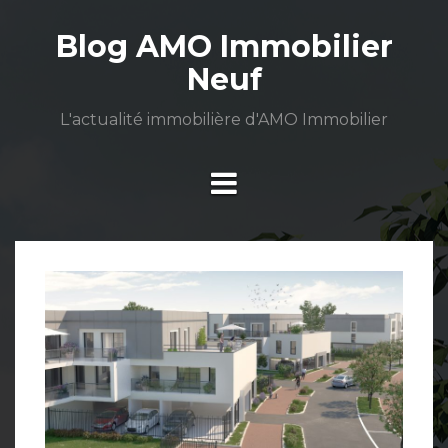
Aller
au
Blog AMO Immobilier
contenu
Neuf
L'actualité immobilière d'AMO Immobilier