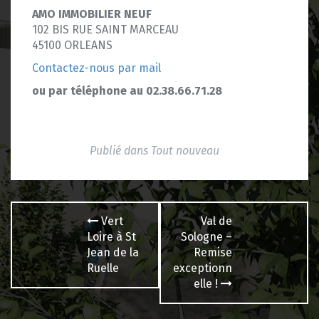
AMO IMMOBILIER NEUF
102 BIS RUE SAINT MARCEAU
45100 ORLEANS
Contactez-nous par mail
ou par téléphone au 02.38.66.71.28
Publié dans
Tout nouveau
Navigation
Vert
Val de
des
Loire à St
Sologne –
Jean de la
Remise
articles
Ruelle
exceptionn
elle !