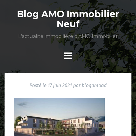
Aller
au
Blog AMO Immobilier
contenu
Neuf
L'actualité immobilière d'AMO Immobilier
Posté le
17 juin 2021
par
blogamoad