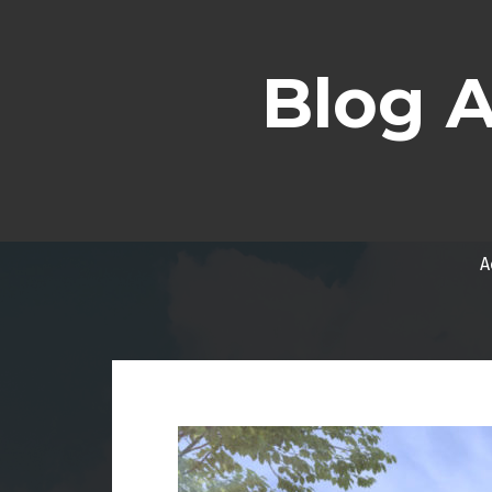
Aller
au
contenu
Blog 
A