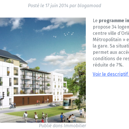
Posté le
17 juin 2014
par
blogamoad
Le
programme im
propose 34 logem
centre ville d’Or
Métropolitain » 
la gare. Sa situ
permet aux accéd
conditions de re
réduite de 7%.
Voir le descript
Publié dans
Immobilier