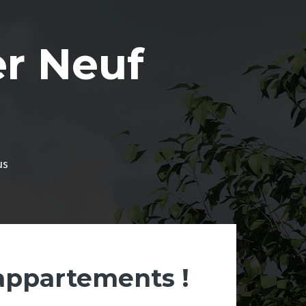
r Neuf
us
 appartements !