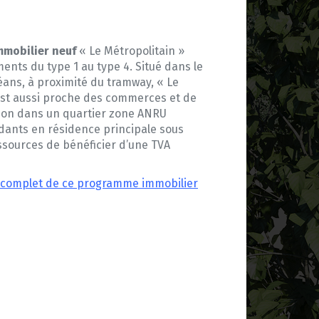
mobilier neuf
« Le Métropolitain »
ents du type 1 au type 4. Situé dans le
léans, à proximité du tramway, « Le
est aussi proche des commerces et de
ation dans un quartier zone ANRU
ants en résidence principale sous
ssources de bénéficier d’une TVA
if complet de ce programme immobilier