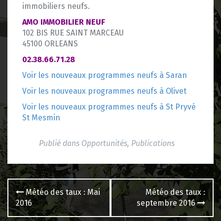
immobiliers neufs.
AMO IMMOBILIER NEUF
102 BIS RUE SAINT MARCEAU
45100 ORLEANS
02.38.66.71.28
Voir les nouveaux programmes neufs à Saran
Voir les nouveaux programmes neufs à Olivet
Voir les nouveaux programmes neufs à St Pryvé
St Mesmin
Publié dans
Opportunités
,
Publications
Navigation
Météo des taux : Mai
Météo des taux :
des
2016
septembre 2016
articles