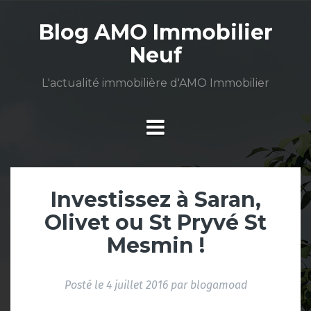
Aller
au
Blog AMO Immobilier
contenu
Neuf
L'actualité immobilière d'AMO Immobilier
Investissez à Saran,
Olivet ou St Pryvé St
Mesmin !
Posté le
4 juillet 2016
par
blogamoad