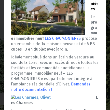
nièr
es
Le
pro
gra
mm
e immobilier neuf
LES CHAUMONIERES
propose
un ensemble de 14 maisons neuves et de 6 BB
cubes T3 en duplex avec jardin.
Idéalement situé dans un écrin de verdure au
sud de la Loire, avec un accès direct à toutes les
facilités et les commodités quotidiennes, le
programme immobilier neuf « LES
CHAUMONIERES » est parfaitement intégré à
l’ambiance résidentielle d’Olivet.
Demandez
notre documentation !
L
es Charmes