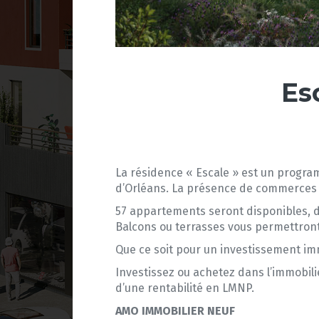
Es
La résidence « Escale » est un progra
d’Orléans. La présence de commerces e
57 appartements seront disponibles, d
Balcons ou terrasses vous permettront 
Que ce soit pour un investissement imm
Investissez ou achetez dans l’immobilie
d’une rentabilité en LMNP.
AMO IMMOBILIER NEUF