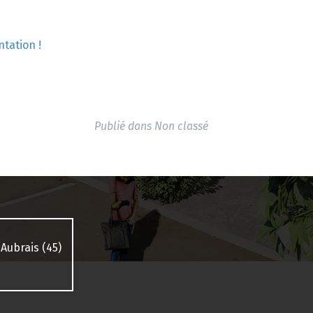
ntation !
Publié dans
Non classé
 Aubrais (45)