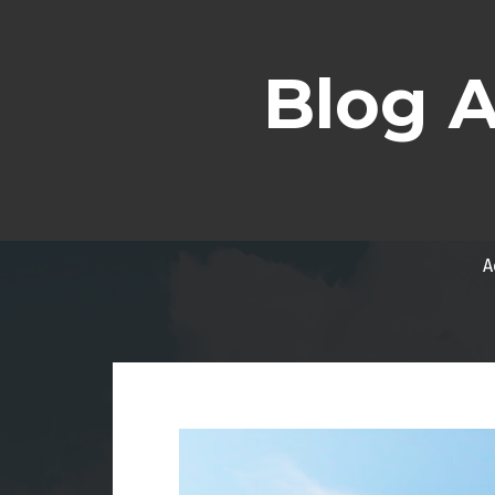
Aller
au
contenu
Blog 
A