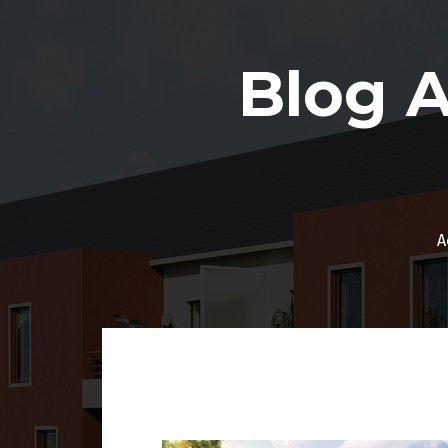
Aller
au
contenu
Blog 
A