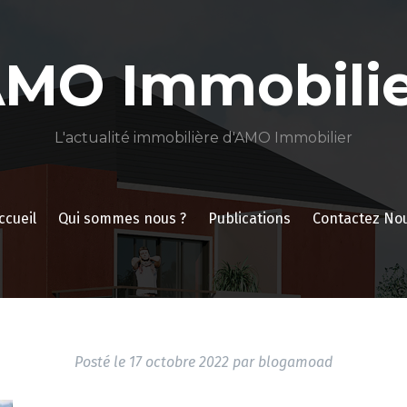
AMO Immobilie
L'actualité immobilière d'AMO Immobilier
ccueil
Qui sommes nous ?
Publications
Contactez No
Posté le
17 octobre 2022
par
blogamoad