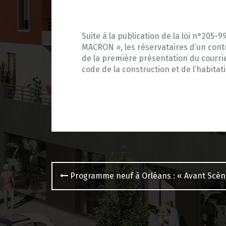
Suite à la publication de la loi n°205-9
MACRON », les réservataires d’un contr
de la première présentation du courrie
code de la construction et de l’habitat
Navigation
Programme neuf à Orléans : « Avant Scèn
des
articles