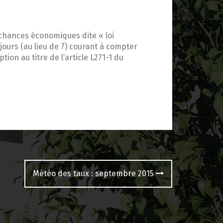
es chances économiques dite « loi
jours (au lieu de 7) courant à compter
on au titre de l’article L271-1 du
Météo des taux : septembre 2015